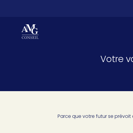
Menu
sub-
header
Aller
au
contenu
Votre v
Parce que votre futur se prévoi