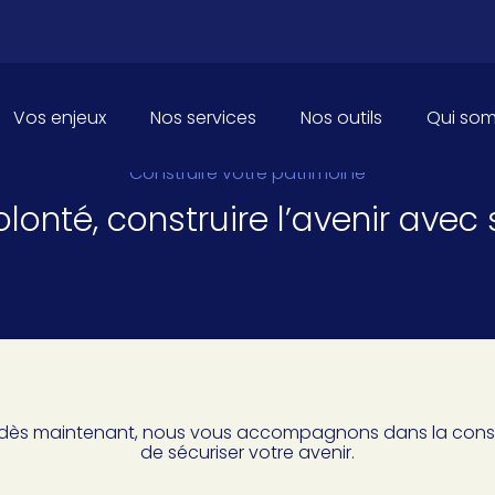
Principal
Vos enjeux
Nos services
Nos outils
Qui so
Construire votre patrimoine
olonté, construire l’avenir avec 
t dès maintenant, nous vous accompagnons dans la const
de sécuriser votre avenir.