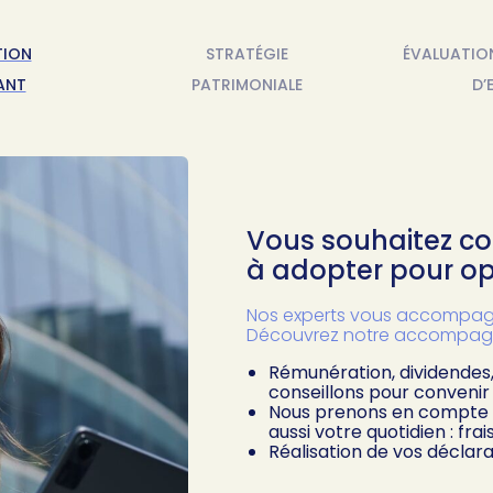
TION
STRATÉGIE
ÉVALUATIO
ANT
PATRIMONIALE
D’
Vous souhaitez con
à adopter pour op
Nos experts vous accompagne
Découvrez notre accompag
Rémunération, dividendes,
conseillons pour convenir
Nous prenons en compte vo
aussi votre quotidien : frai
Réalisation de vos déclar