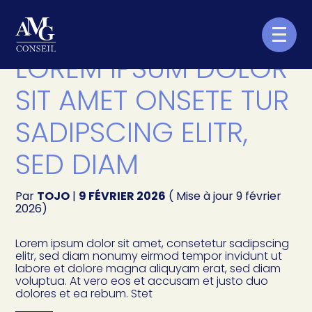
Créer et reprendre une activité
Aller
au
LOREM IPSUM DOLOR
contenu
Piloter votre entreprise
SIT AMET ONSETE TUR
Développer votre entreprise
SADIPSCING ELITR,
Construire votre patrimoine
SED DIAM
Être prêt pour la facturation
électronique
Par
TOJO
|
9 FÉVRIER 2026
( Mise à jour 9 février
2026)
Lorem ipsum dolor sit amet, consetetur sadipscing
elitr, sed diam nonumy eirmod tempor invidunt ut
labore et dolore magna aliquyam erat, sed diam
voluptua. At vero eos et accusam et justo duo
dolores et ea rebum. Stet