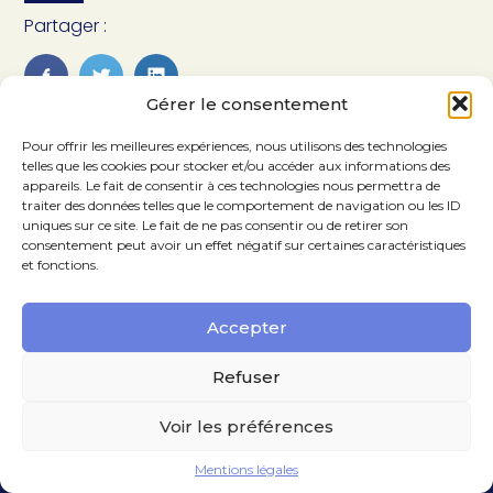
Partager :
FaceBook
Twitter
LinkedIn
Gérer le consentement
Pour offrir les meilleures expériences, nous utilisons des technologies
telles que les cookies pour stocker et/ou accéder aux informations des
appareils. Le fait de consentir à ces technologies nous permettra de
traiter des données telles que le comportement de navigation ou les ID
uniques sur ce site. Le fait de ne pas consentir ou de retirer son
consentement peut avoir un effet négatif sur certaines caractéristiques
et fonctions.
Accepter
Footer
14 Rue de la Pépinière 75008 Paris
01 47 70 03 33
Principale
Refuser
Voir les préférences
Footer
Mentions légales
Plan du site
Mentions légales
Conception et réalisation
Classe 7