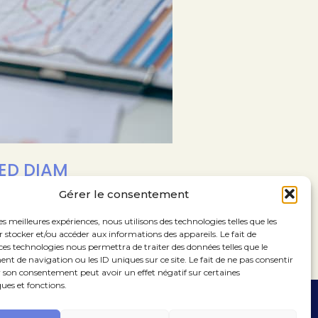
SED DIAM
Gérer le consentement
les meilleures expériences, nous utilisons des technologies telles que les
nt ut labore et dolore magna aliquyam
 stocker et/ou accéder aux informations des appareils. Le fait de
ces technologies nous permettra de traiter des données telles que le
 de navigation ou les ID uniques sur ce site. Le fait de ne pas consentir
r son consentement peut avoir un effet négatif sur certaines
ques et fonctions.
ooter
14 Rue de la Pépinière 75008 Paris
01 47 70 03 33
rincipale