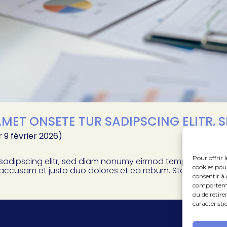
MET ONSETE TUR SADIPSCING ELITR, 
r 9 février 2026)
Pour offrir 
 sadipscing elitr, sed diam nonumy eirmod tempor invidu
cookies pour
 accusam et justo duo dolores et ea rebum. Stet
consentir à 
comportement
ou de retire
caractéristi
F
P